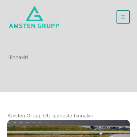
Skip
to
content
Main
Men
Hinnakiri
Amsten Grupp OÜ teenuste hinnakiri