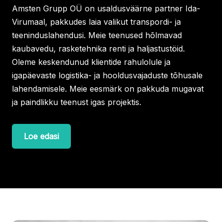
Amsten Grupp OÜ on usaldusväärne partner Ida-
Virumaal, pakkudes laia valikut transpordi- ja
teeninduslahendusi. Meie teenused hõlmavad
kaubavedu, rasketehnika renti ja haljastustöid.
Oleme keskendunud klientide rahulolule ja
igapäevaste logistika- ja hooldusvajaduste tõhusale
lahendamisele. Meie eesmärk on pakkuda mugavat
ja paindlikku teenust igas projektis.
Loe edasi