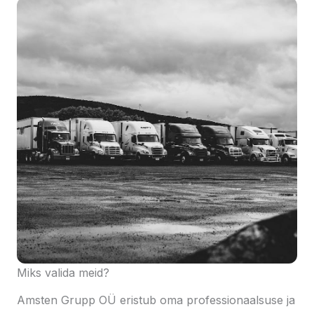
Miks valida meid?
Amsten Grupp OÜ eristub oma professionaalsuse ja