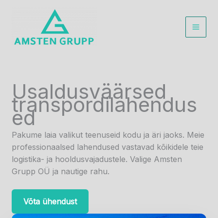
Skip
to
content
Main
Men
Usaldusväärsed
transpordilahendus
ed
Pakume laia valikut teenuseid kodu ja äri jaoks. Meie
professionaalsed lahendused vastavad kõikidele teie
logistika- ja hooldusvajadustele. Valige Amsten
Grupp OÜ ja nautige rahu.
Võta ühendust